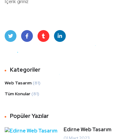
İçerik giriniz
Twit
Face
Tum
Linke
ter
book
blr
dIn
Kategoriler
Web Tasarım
(81)
Tüm Konular
(81)
Popüler Yazılar
Edirne Web Tasarım
01 Mart 2023