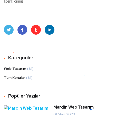
İçerik giriniz
Twit
Face
Tum
Linke
ter
book
blr
dIn
Kategoriler
Web Tasarım
(81)
Tüm Konular
(81)
Popüler Yazılar
Mardin Web Tasarım
01 Mart 2023